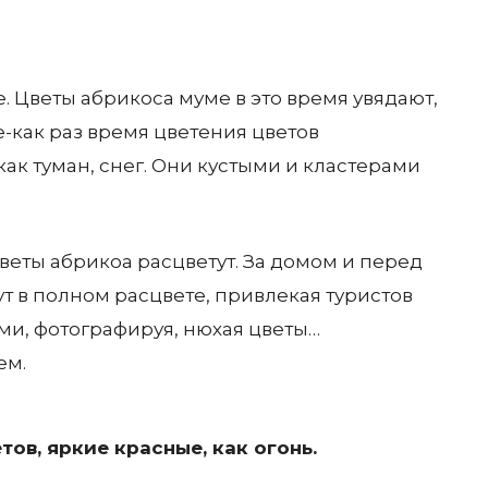
. Цветы абрикоса муме в это время увядают,
е-как раз время цветения цветов
как туман, снег. Они кустыми и кластерами
веты абрикоа расцветут. За домом и перед
ут в полном расцвете, привлекая туристов
ми, фотографируя, нюхая цветы…
ем.
ов, яркие красные, как огонь.