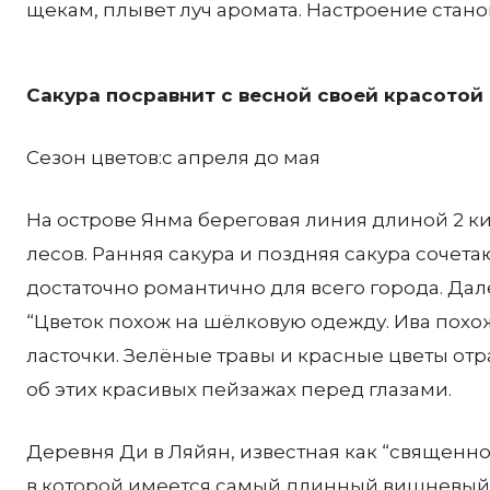
щекам, плывет луч аромата. Настроение стан
Сакура посравнит с весной своей красотой
Сезон цветов:с апреля до мая
На острове Янма береговая линия длиной 2 
лесов. Ранняя сакура и поздняя сакура сочет
достаточно романтично для всего города. Дале
“Цветок похож на шёлковую одежду. Ива похож
ласточки. Зелёные травы и красные цветы отр
об этих красивых пейзажах перед глазами.
Деревня Ди в Ляйян, известная как “священно
в которой имеется самый длинный вишневый ту