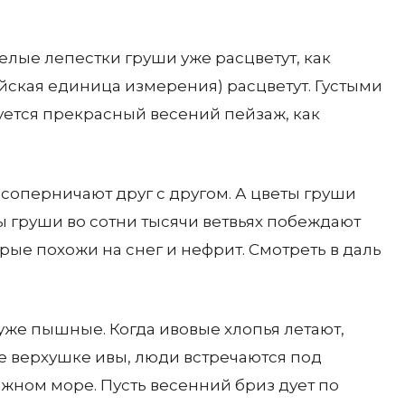
елые лепестки груши уже расцветут, как
йская единица измерения) расцветут. Густыми
уется прекрасный весений пейзаж, как
соперничают друг с другом. А цветы груши
 груши во сотни тысячи ветвьях побеждают
рые похожи на снег и нефрит. Смотреть в даль
уже пышные. Когда ивовые хлопья летают,
не верхушке ивы, люди встречаются под
жном море. Пусть весенний бриз дует по