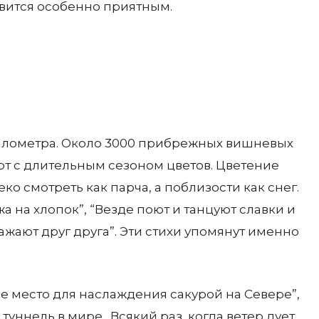
овится особенно приятным.
километра. Около 3000 прибрежных вишневых
ают с длительным сезоном цветов. Цветение
ко смотреть как парча, а поблизости как снег.
а на хлопок”, “Везде поют и танцуют славки и
ажают друг друга”. Эти стихи упомянут именно
е место для наслаждения сакурой на Севере”,
ннель в мире. Всякий раз, когда ветер дует,