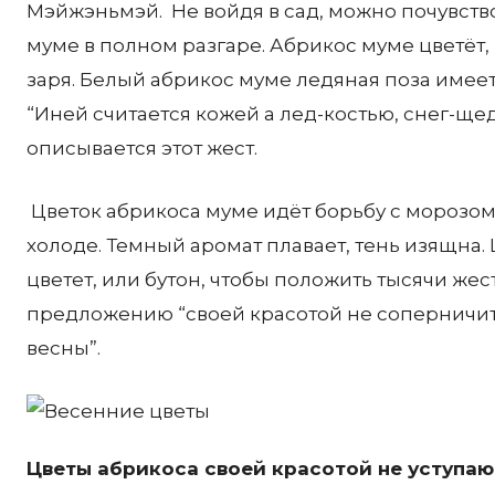
Мэйжэньмэй. Не войдя в сад, можно почувство
муме в полном разгаре. Абрикос муме цветёт, 
заря. Белый абрикос муме ледяная поза имее
“Иней считается кожей а лед-костью, снег-щ
описывается этот жест.
Цветок абрикоса муме идёт борьбу с морозом 
холоде. Темный аромат плавает, тень изящна. 
цветет, или бутон, чтобы положить тысячи жес
предложению “своей красотой не соперничит 
весны”.
Цветы абрикоса своей красотой не уступаю