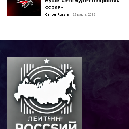
Буше: «Это будет непростая
серия»
Center Russia
-
23 марта, 2026