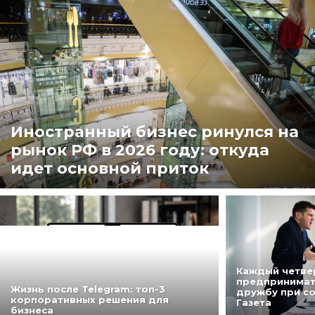
Иностранный бизнес ринулся на
рынок РФ в 2026 году: откуда
идет основной приток
Каждый четве
предпринимат
Жизнь после Telegram: топ-3
дружбу при с
корпоративных решения для
Газета
бизнеса