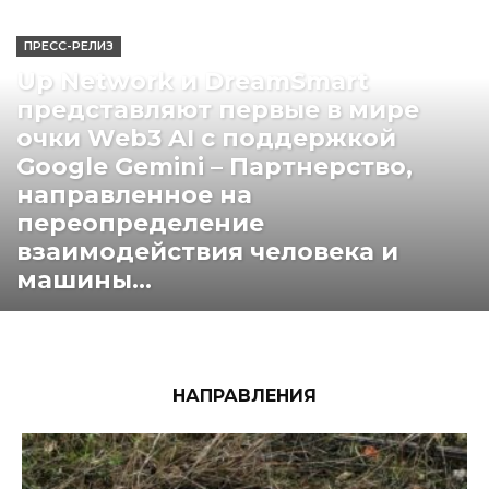
ПРЕСС-РЕЛИЗ
Up Network и DreamSmart
представляют первые в мире
очки Web3 AI с поддержкой
Google Gemini – Партнерство,
направленное на
переопределение
взаимодействия человека и
машины...
НАПРАВЛЕНИЯ