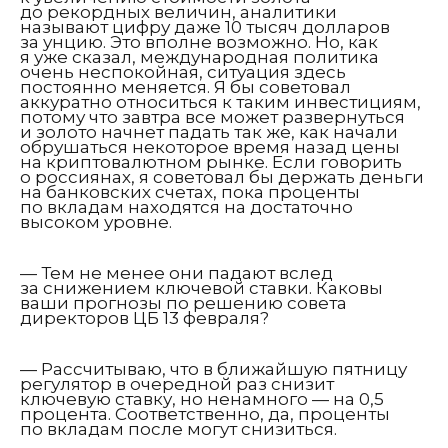
до рекордных величин, аналитики
называют цифру даже 10 тысяч долларов
за унцию. Это вполне возможно. Но, как
я уже сказал, международная политика
очень неспокойная, ситуация здесь
постоянно меняется. Я бы советовал
аккуратно относиться к таким инвестициям,
потому что завтра все может развернуться
и золото начнет падать так же, как начали
обрушаться некоторое время назад цены
на криптовалютном рынке. Если говорить
о россиянах, я советовал бы держать деньги
на банковских счетах, пока проценты
по вкладам находятся на достаточно
высоком уровне.
— Тем не менее они падают вслед
за снижением ключевой ставки. Каковы
ваши прогнозы по решению совета
директоров ЦБ 13 февраля?
— Рассчитываю, что в ближайшую пятницу
регулятор в очередной раз снизит
ключевую ставку, но ненамного — на 0,5
процента. Соответственно, да, проценты
по вкладам после могут снизиться.