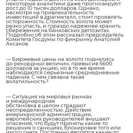
некоторые аналитики даже прогнозируют
рост до 10 тысяч долларов. Однако,
несмотря на привлекательность
инвестиций в драгметалл, стоит проявлять
осторожность. Стоимость золота может
резко упасть, и гораздо надежнее хранить
сбережения на банковских депозитах.
Подробно об этом рассказал председатель
Комитета Госдумы по финрынку Анатолий
Аксаков.
— Биржевые цены на золото поднялись
до рекордных величин, превысив 5600
долларов за унцию, но в то же время
наблюдаются серьезные среднедневные
падения. С чем связана такая
волатильность?
— Ситуация на мировых рынках
и международная
обстановка в целом страдают
неопределенностью. Действия
американской администрации,
европейских руководителей внушают
опасения, что будут приняты какие-то
решения о санкциях, блокировке того или
иного счета. Постоянно вводятся какие-то