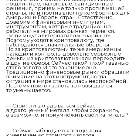
пошлинные, налоговые, санкционные
решения, причем не только против нашей
страны, но и против вполне комфортных для
Америки и Европы стран. Естественно,
доверие к финансовым институтам,
инструментам, которые традиционно
работали на мировых рынках, теряется.
Люди ищут альтернативные варианты.
Поэтому уходят в криптовалюту, где
наблюдаются значительные обороты.
Но за криптовалютами те же американцы
наладили контроль, довольно серьезные
деньги из криптовалют начали переходить
в другие сферы. Сейчас такой тихой гаванью
стало золото. И это закономерно.
Традиционно финансовые рынки обращали
внимание на этот инструмент, когда
ситуация в мире становилась неспокойной.
Поэтому приток золота то повышается,
то уменьшается.
— Стоит ли вкладываться сейчас
в драгоценный металл, чтобы сохранить,
а возможно, и приумножить свои капиталы?
— Сейчас наблюдается тенденция
к увеличению стоимости золота