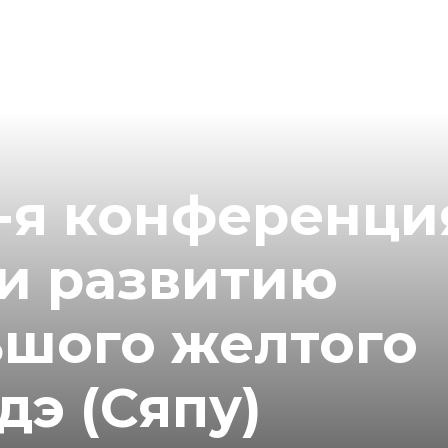
9-я конференци
и развитию
ьшого желтого
э (Сяпу)