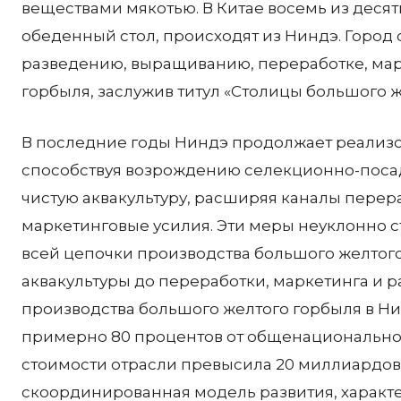
веществами мякотью. В Китае восемь из деся
обеденный стол, происходят из Ниндэ. Город
разведению, выращиванию, переработке, мар
горбыля, заслужив титул «Столицы большого ж
В последние годы Ниндэ продолжает реализ
способствуя возрождению селекционно-посад
чистую аквакультуру, расширяя каналы перера
маркетинговые усилия. Эти меры неуклонно
всей цепочки производства большого желтог
аквакультуры до переработки, маркетинга и р
производства большого желтого горбыля в Нинд
примерно 80 процентов от общенациональног
стоимости отрасли превысила 20 миллиардов 
скоординированная модель развития, харак