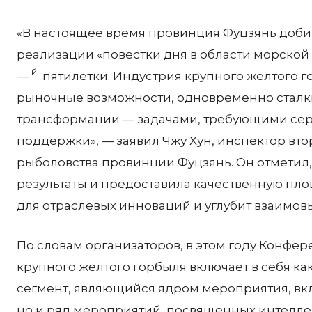
«В настоящее время провинция Фуцзянь добив
реализации «повестки дня в области морской
й
—
пятилетки. Индустрия крупного жёлтого г
рыночные возможности, одновременно сталк
трансформации — задачами, требующими сер
поддержки», — заявил Чжу Хун, инспектор вт
рыболовства провинции Фуцзянь. Он отметил
результаты и предоставила качественную пло
для отраслевых инноваций и углубит взаимов
По словам организаторов, в этом году Конфе
крупного жёлтого горбыля включает в себя ка
сегмент, являющийся ядром мероприятия, вкл
но и ряд мероприятий, посвящённых интелле