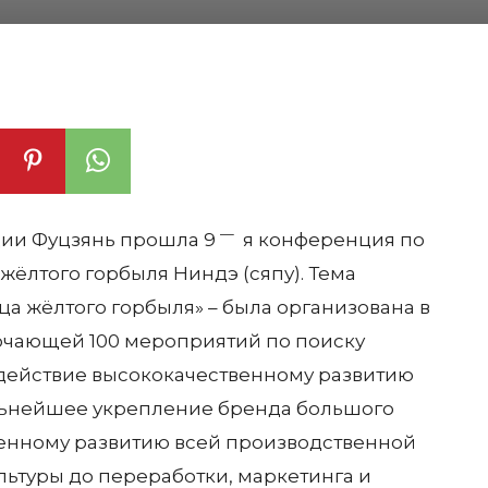
—
нции Фуцзянь прошла 9
я конференция по
ёлтого горбыля Ниндэ (сяпу). Тема
ца жёлтого горбыля» – была организована в
ючающей 100 мероприятий по поиску
одействие высококачественному развитию
льнейшее укрепление бренда большого
венному развитию всей производственной
льтуры до переработки, маркетинга и