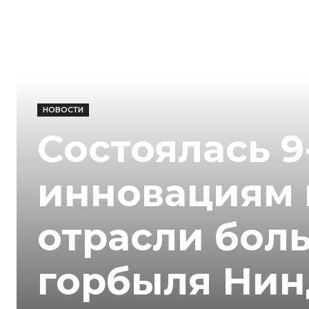
НОВОСТИ
Состоялась 
инновациям 
отрасли бол
горбыля Нинд