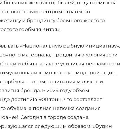
ти больших жёлтых горбылей, подаваемых на
 стал основным центром страны по
кетингу и брендингу большого жёлтого
ёлтого горбыля Китая».
овывать «Национальную рыбную инициативу»,
очного материала, продвигая экологически
ботки и сбыта, а также усиливая рекламные и
 стимулировали комплексную модернизацию
о горбыля — от выращивания мальков и
азвития бренда. В 2024 году объём
э достиг 214 900 тонн, что составляет
о объёма, а полная цепочка создания
юаней. Сегодня в городе создана
теризующаяся следующим образом: «Фудин