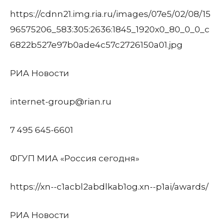
https://cdnn21.img.ria.ru/images/07e5/02/08/15
96575206_583:305:2636:1845_1920x0_80_0_0_c
6822b527e97b0ade4c57c2726150a01.jpg
РИА Новости
internet-group@rian.ru
7 495 645-6601
ФГУП МИА «Россия сегодня»
https://xn--c1acbl2abdlkab1og.xn--p1ai/awards/
РИА Новости