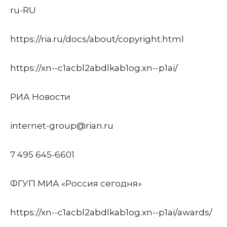
ru-RU
https://ria.ru/docs/about/copyright.html
https://xn--c1acbl2abdlkab1og.xn--p1ai/
РИА Новости
internet-group@rian.ru
7 495 645-6601
ФГУП МИА «Россия сегодня»
https://xn--c1acbl2abdlkab1og.xn--p1ai/awards/