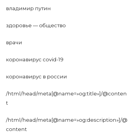
владимир путин
здоровье — общество
врачи
коронавирус covid-19
коронавирус в россии
/html/head/meta[@name=»og:title»]/@conten
t
/html/head/meta[@name=»og:description»]/@
content