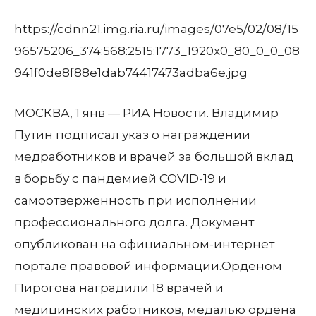
https://cdnn21.img.ria.ru/images/07e5/02/08/15
96575206_374:568:2515:1773_1920x0_80_0_0_08
941f0de8f88e1dab74417473adba6e.jpg
МОСКВА, 1 янв — РИА Новости. Владимир
Путин подписал указ о награждении
медработников и врачей за большой вклад
в борьбу с пандемией COVID-19 и
самоотверженность при исполнении
профессионального долга. Документ
опубликован на официальном-интернет
портале правовой информации.Орденом
Пирогова наградили 18 врачей и
медицинских работников, медалью ордена