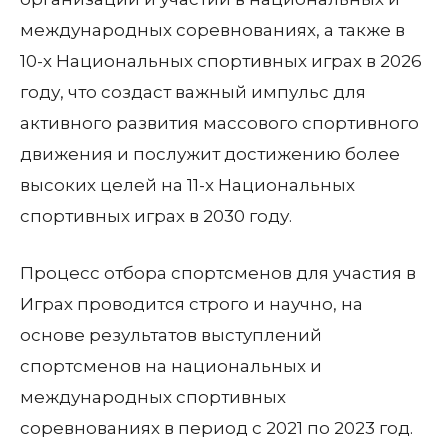
международных соревнованиях, а также в
10-х Национальных спортивных играх в 2026
году, что создаст важный импульс для
активного развития массового спортивного
движения и послужит достижению более
высоких целей на 11-х Национальных
спортивных играх в 2030 году.
Процесс отбора спортсменов для участия в
Играх проводится строго и научно, на
основе результатов выступлений
спортсменов на национальных и
международных спортивных
соревнованиях в период с 2021 по 2023 год.