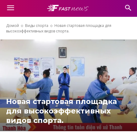
Домой
Виды спорта
Новая стартовая площадка для
высокоэффективных видов спорта.
Новая стартовая площадка
для высокоэффективных
видов спорта.