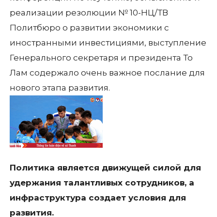
реализации резолюции № 10-НЦ/ТВ
Политбюро о развитии экономики с
иностранными инвестициями, выступление
Генерального секретаря и президента То
Лам содержало очень важное послание для
нового этапа развития.
Политика является движущей силой для
удержания талантливых сотрудников, а
инфраструктура создает условия для
развития.