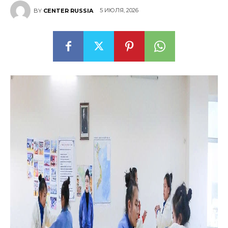
5 ИЮЛЯ, 2026
BY
CENTER RUSSIA