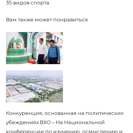
35 видов спорта.
Вам также может понравиться
Конкуренция, основанная на политических
убеждениях.
ВХО – На Национальной
конференции по изучению, осмыслению и