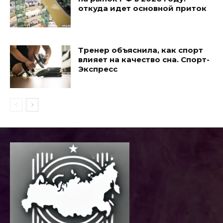
откуда идет основной приток
Тренер объяснила, как спорт
влияет на качество сна. Спорт-
Экспресс