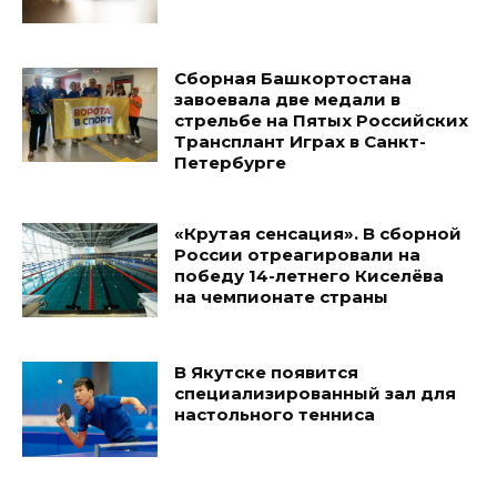
Сборная Башкортостана
завоевала две медали в
стрельбе на Пятых Российских
Трансплант Играх в Санкт-
Петербурге
«Крутая сенсация». В сборной
России отреагировали на
победу 14-летнего Киселёва
на чемпионате страны
В Якутске появится
специализированный зал для
настольного тенниса