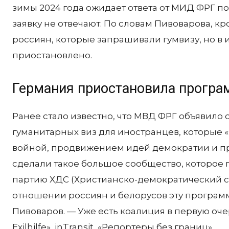
зимы 2024 года ожидает ответа от МИД ФРГ по
заявку не отвечают. По словам Пивоварова, к
россиян, которые запрашивали гумвизу, но в 
приостановлено.
Германия приостановила програ
Ранее стало известно, что МВД ФРГ объявило
гуманитарных виз для иностранцев, которые «
войной, продвижением идей демократии и пр
сделали такое большое сообщество, которое 
партию ХДС (Христианско-демократический союз
отношении россиян и белорусов эту программ
Пивоваров. — Уже есть коалиция в первую оч
Exilhilfe», inTransit, «Репортеры без границ».