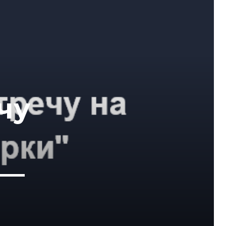
чу
 —