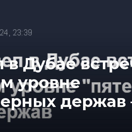
 в Дубае встре
ом уровне
дерных держав