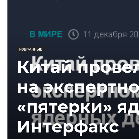
ИЗБРАННЫЕ
Китай провел
на экспертн
«пятерки» я
Интерфакс