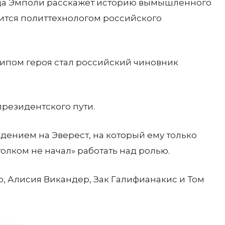
да Эмполи расскажет историю вымышленного
ится политтехнологом российского
типом героя стал российский чиновник
президентского пути.
ждением на Эверест, на который ему только
толком не начал» работать над ролью.
, Алисия Викандер, Зак Галифианакис и Том