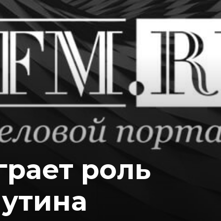
грает роль
утина