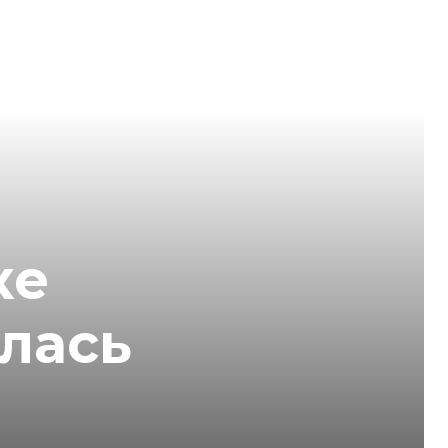
ке
лась