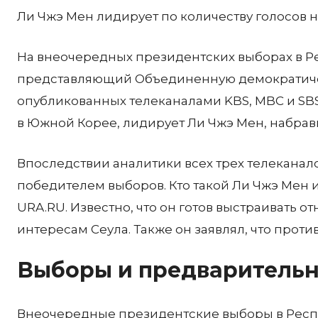
Ли Чжэ Мен лидирует по количеству голосов 
На внеочередных президентских выборах в Р
представляющий Объединенную демократичес
опубликованных телеканалами KBS, MBC и SB
в Южной Корее, лидирует Ли Чжэ Мен, набрав
Впоследствии аналитики всех трех телеканал
победителем выборов. Кто такой Ли Чжэ Мен и
URA.RU. Известно, что он готов выстраивать 
интересам Сеула. Также он заявлял, что проти
Выборы и предварительн
Внеочередные президентские выборы в Респу