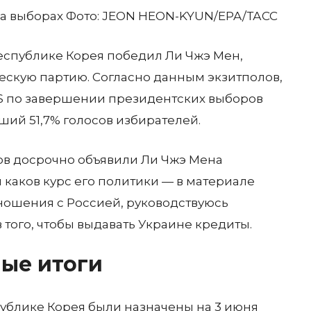
на выборах
Фото:
JEON HEON-KYUN/EPA/ТАСС
еспублике Корея победил Ли Чжэ Мен,
кую партию. Согласно данным экзитполов,
S по завершении президентских выборов
ший 51,7% голосов избирателей.
ов досрочно объявили Ли Чжэ Мена
 каков курс его политики — в материале
отношения с Россией, руководствуюсь
в того, чтобы выдавать Украине кредиты.
ые итоги
блике Корея были назначены на 3 июня