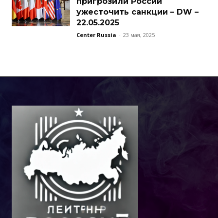
пригрозили России
ужесточить санкции – DW –
22.05.2025
Center Russia
-
23 мая, 2025