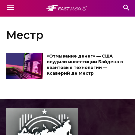
Местр
«Отмывание денег» — США
осудили инвестиции Байдена в
квантовые технологии —
Ксаверий де Местр