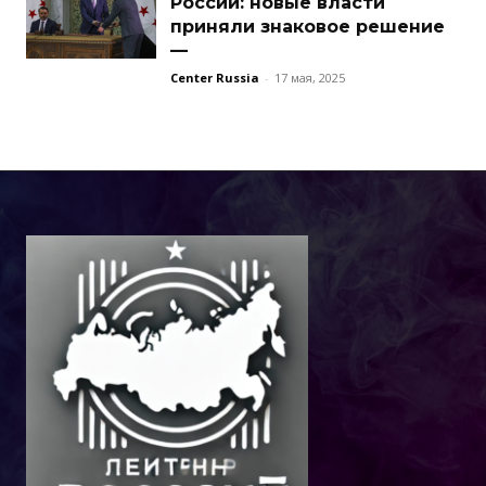
России: новые власти
приняли знаковое решение
—
Center Russia
-
17 мая, 2025