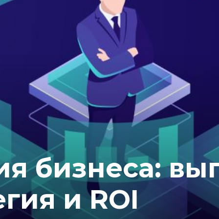
я бизнеса: вы
егия и ROI