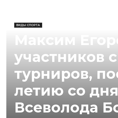
ВИДЫ СПОРТА
Максим Егор
участников 
турниров, п
летию со дн
Всеволода Б