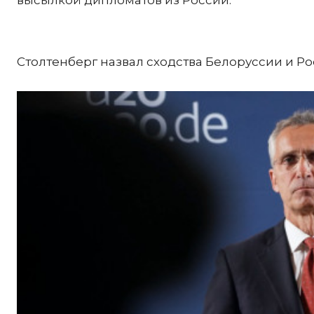
высылкой дипломатов из России.
Столтенберг назвал сходства Белоруссии и Р