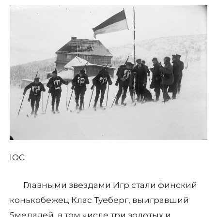
IOC
Главными звездами Игр стали финский
конькобежец Клас Туеберг, выигравший
5медалей, в том числе три золотых и