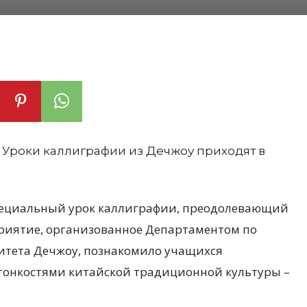
специальный урок каллиграфии, преодолевающий
риятие, организованное Департаментом по
итета Дечжоу, познакомило учащихся
 тонкостями китайской традиционной культуры –