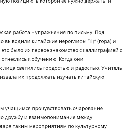
ную позицию, в которой ее нужно держать, и
ская работа – упражнения по письму. Под
о выводили китайские иероглифы “山” (гора) и
о это было их первое знакомство с каллиграфией с
 отнеслись к обучению. Когда они
 лица светились гордостью и радостью. Учитель
ризвала их продолжать изучать китайскую
ким учащимся прочувствовать очарование
ило дружбу и взаимопонимание между
одаря таким мероприятиям по культурному