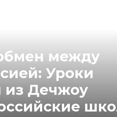
обмен между
сией: Уроки
 из Дечжоу
российские шк