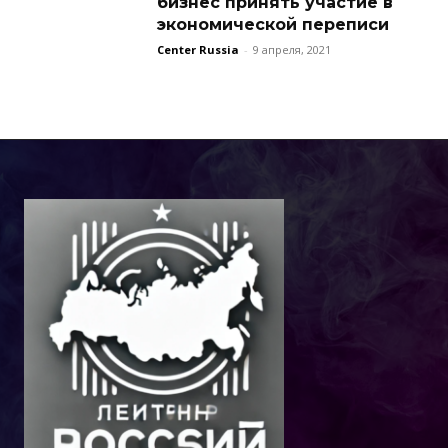
бизнес принять участие в
экономической переписи
Center Russia
-
9 апреля, 2021