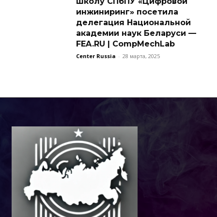
школу СПбПУ «Цифровой
инжиниринг» посетила
делегация Национальной
академии наук Беларуси —
FEA.RU | CompMechLab
Center Russia
-
28 марта, 2025