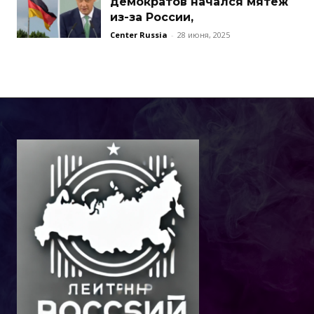
демократов начался мятеж
из-за России,
Center Russia
-
28 июня, 2025