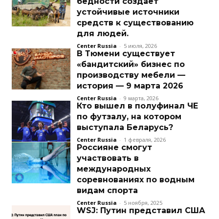
бедности создает
устойчивые источники
средств к существованию
для людей.
Center Russia
-
5 июля, 2026
В Тюмени существует
«бандитский» бизнес по
производству мебели —
история — 9 марта 2026
Center Russia
-
9 марта, 2026
Кто вышел в полуфинал ЧЕ
по футзалу, на котором
выступала Беларусь?
Center Russia
-
1 февраля, 2026
Россияне смогут
участвовать в
международных
соревнованиях по водным
видам спорта
Center Russia
-
5 ноября, 2025
WSJ: Путин представил США