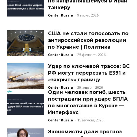
по направлявшемуся в Иран
танкеру
Center Russia
-
9 июня, 2026
США не стали голосовать по
антироссийской резолюции
по Украине | Политика
Center Russia
-
25 февраля, 2026
Удар по ключевой трассе: ВС
РФ могут перерезать Е391 и
«закрыть» границу
Center Russia
-
30 января, 2026
Один человек погиб, шесть
пострадали при ударе БПЛА
по многоэтажке в Курске —
Интерфакс
Center Russia
-
15 августа, 2025
Экономисты дали прогноз