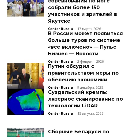
соревнования по йоге
собрали более 150
участников и зрителей в
Якутске
Center Russia
-
17 марта, 2026
В России может появиться
больше туров по системе
«все включено» — Пульс
Бизнес — Новости
Center Russia
-
2 февраля, 2026
Путин обсудил с
правительством меры по
обелению экономики
Center Russia
-
9 декабря, 2025
Суздальский кремль:
лазерное сканирование по
технологии LiDAR
Center Russia
-
15 августа, 2025
Сборные Беларуси по