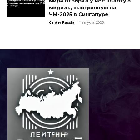
мира отобрал у нее золотую
медаль, выигранную на
ЧМ-2025 в Сингапуре
Center Russia
-
1 августа, 2025