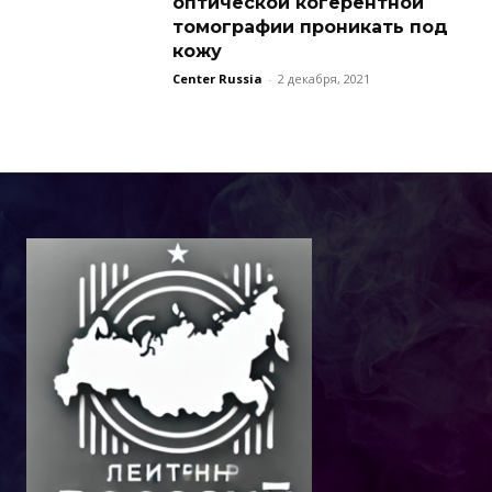
оптической когерентной
томографии проникать под
кожу
Center Russia
-
2 декабря, 2021