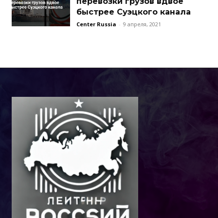
перевозки грузов вдвое
быстрее Суэцкого канала
Center Russia
-
9 апреля, 2021