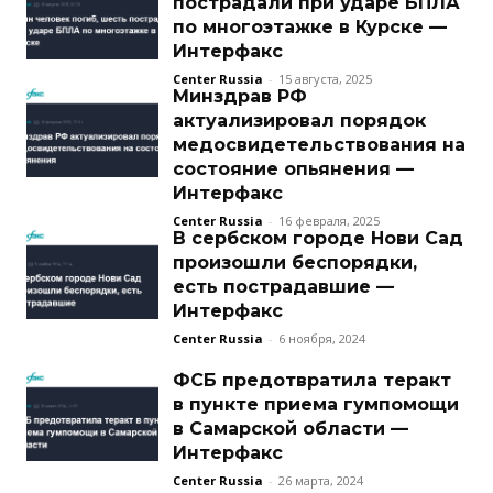
пострадали при ударе БПЛА
по многоэтажке в Курске —
Интерфакс
Center Russia
-
15 августа, 2025
Минздрав РФ
актуализировал порядок
медосвидетельствования на
состояние опьянения —
Интерфакс
Center Russia
-
16 февраля, 2025
В сербском городе Нови Сад
произошли беспорядки,
есть пострадавшие —
Интерфакс
Center Russia
-
6 ноября, 2024
ФСБ предотвратила теракт
в пункте приема гумпомощи
в Самарской области —
Интерфакс
Center Russia
-
26 марта, 2024