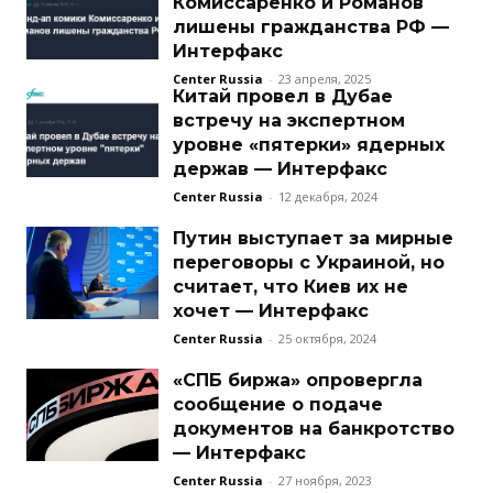
Комиссаренко и Романов
лишены гражданства РФ —
Интерфакс
Center Russia
-
23 апреля, 2025
Китай провел в Дубае
встречу на экспертном
уровне «пятерки» ядерных
держав — Интерфакс
Center Russia
-
12 декабря, 2024
Путин выступает за мирные
переговоры с Украиной, но
считает, что Киев их не
хочет — Интерфакс
Center Russia
-
25 октября, 2024
«СПБ биржа» опровергла
сообщение о подаче
документов на банкротство
— Интерфакс
Center Russia
-
27 ноября, 2023