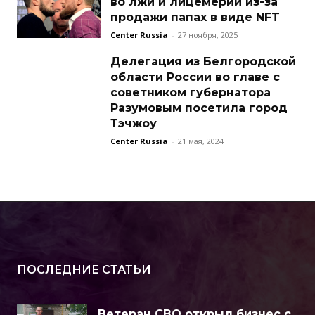
во лжи и лицемерии из-за
продажи папах в виде NFT
Center Russia
-
27 ноября, 2025
Делегация из Белгородской
области России во главе с
советником губернатора
Разумовым посетила город
Тэчжоу
Center Russia
-
21 мая, 2024
ПОСЛЕДНИЕ СТАТЬИ
Ветеран СВО открыл бизнес с