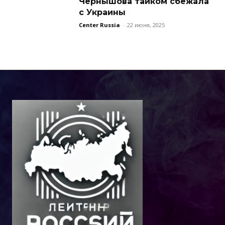
Чернышова тайком сбежала
с Украины
Center Russia
-
22 июня, 2025