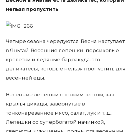
Весной в Яньтай есть деликатес, который
нельзя пропустить
Четыре сезона чередуются. Весна наступает
в Яньтай. Весенние лепешки, персиковые
креветки и ледяные барракуда-это
деликатесы, которые нельзя пропустить для
весенней еды.
Весенние лепешки с тонким тестом, как
крылья цикады, завернутые в
тонконарезанное мясо, салат, лук и т. д..
Лепешки со супербогатой начинкой,
свернуты и укушенны, полны рта весенним