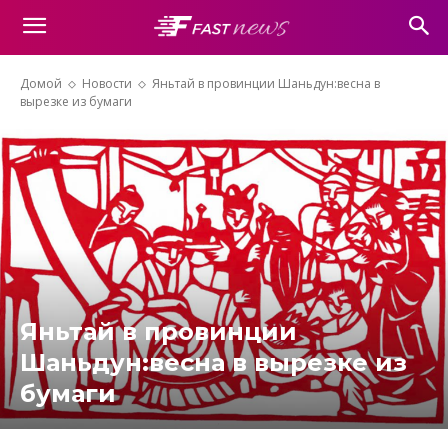
Домой
Новости
Яньтай в провинции Шаньдун:весна в
вырезке из бумаги
Яньтай в провинции
Шаньдун:весна в вырезке из
бумаги