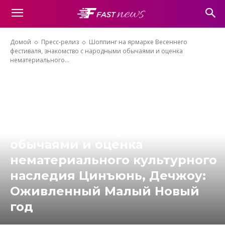
Домой
Пресс-релиз
Шоппинг на ярмарке Весеннего
фестиваля, знакомство с народными обычаями и оценка
нематериального...
Шоппинг на ярмарке
Весеннего фестиваля,
знакомство с народными
обычаями и оценка
нематериального культурного
наследия Цинъюнь, Дечжоу:
Оживленный Малый Новый
год