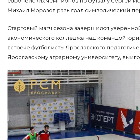
европейских чемпионов по футзалу Сергей Ио
Михаил Морозов разыграл символический пер
Стартовый матч сезона завершился уверенн
экономического колледжа над командой юриди
встрече футболисты Ярославского педагогиче
Ярославскому аграрному университету, выиграв