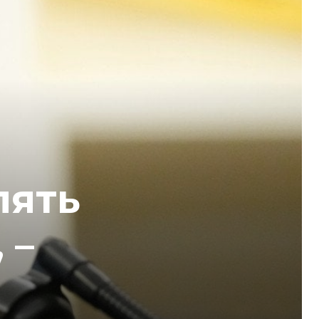
лять
 –