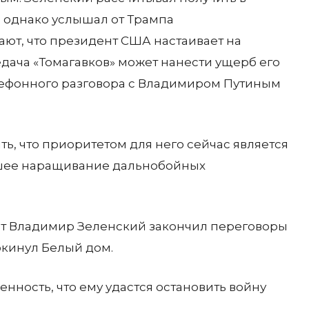
 однако услышал от Трампа
ют, что президент США настаивает на
едача «Томагавков» может нанести ущерб его
ефонного разговора с Владимиром Путиным
ь, что приоритетом для него сейчас является
йшее наращивание дальнобойных
нт Владимир Зеленский закончил переговоры
кинул Белый дом.
ность, что ему удастся остановить войну