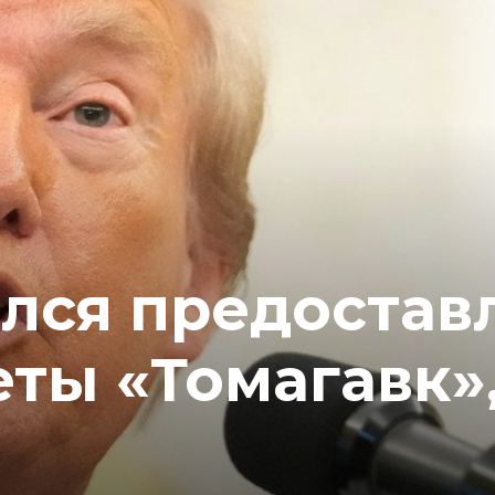
ался предостав
ты «Томагавк»,