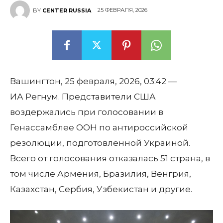
25 ФЕВРАЛЯ, 2026
BY
CENTER RUSSIA
Вашингтон
, 25 февраля, 2026, 03:42 —
ИА Регнум.
Представители
США
воздержались при голосовании в
Генассамблее ООН
по антироссийской
резолюции, подготовленной
Украиной
.
Всего от голосования отказалась 51 страна, в
том числе
Армения
,
Бразилия
,
Венгрия
,
Казахстан
,
Сербия
,
Узбекистан
и другие.