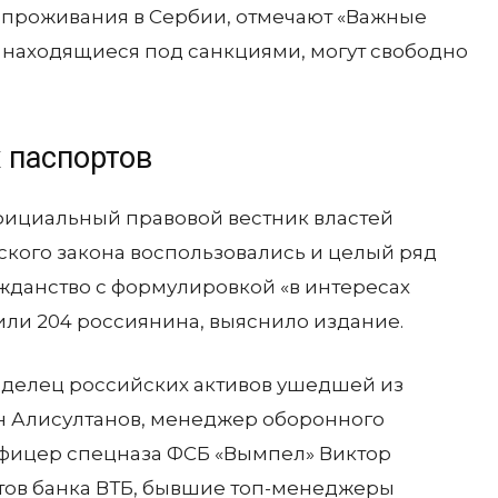
е проживания в Сербии, отмечают «Важные
е находящиеся под санкциями, могут свободно
 паспортов
фициальный правовой вестник властей
ского закона воспользовались и целый ряд
ажданство с формулировкой «в интересах
или 204 россиянина, выяснило издание.
аделец российских активов ушедшей из
н Алисултанов, менеджер оборонного
офицер спецназа ФСБ «Вымпел» Виктор
тов банка ВТБ, бывшие топ-менеджеры