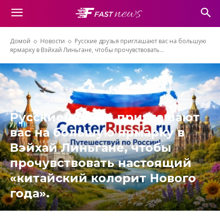
Домой
Новости
Русские друзья приглашают вас на большую
ярмарку в Вэйхай Линьгане, чтобы прочувствовать...
Русские друзья приглашают
вас на большую ярмарку в
Вэйхай Линьгане, чтобы
прочувствовать настоящий
«китайский колорит Нового
года».