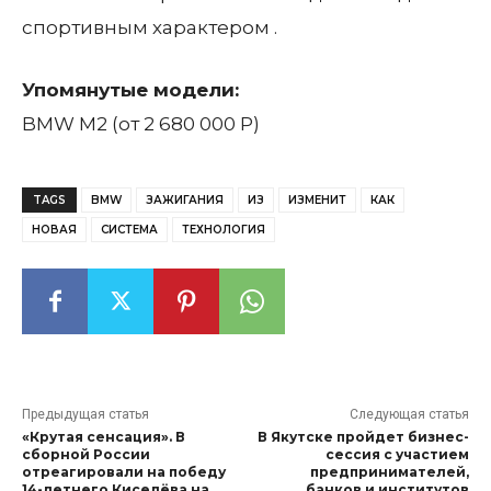
спортивным характером
.
Упомянутые модели:
BMW M2
(от 2 680 000
Р
)
TAGS
BMW
ЗАЖИГАНИЯ
ИЗ
ИЗМЕНИТ
КАК
НОВАЯ
СИСТЕМА
ТЕХНОЛОГИЯ
Предыдущая статья
Следующая статья
«Крутая сенсация». В
В Якутске пройдет бизнес-
сборной России
сессия с участием
отреагировали на победу
предпринимателей,
14-летнего Киселёва на
банков и институтов