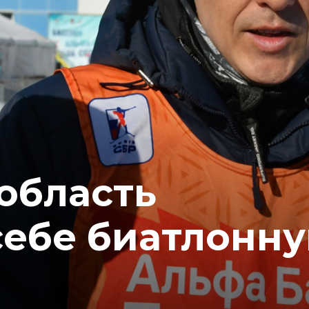
область
себе биатлонн