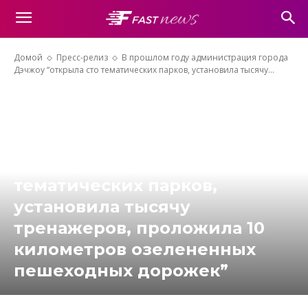
Домой
Пресс-релиз
В прошлом году администрация города
Дэчжоу “открыла сто тематических парков, установила тысячу...
В прошлом году
администрация города
Дэчжоу “открыла сто
тематических парков,
установила тысячу
тренажеров, проложила 10
километров озелененных
пешеходных дорожек”