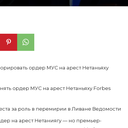
норировать ордер МУС на арест Нетаньяху
ять ордер МУС на арест Нетаньяху Forbes
ареста за роль в перемирии в Ливане Ведомости
ер на арест Нетаниягу — но премьер-