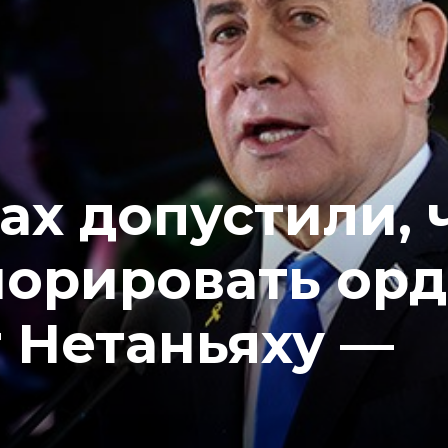
ах допустили, 
норировать ор
 Нетаньяху —