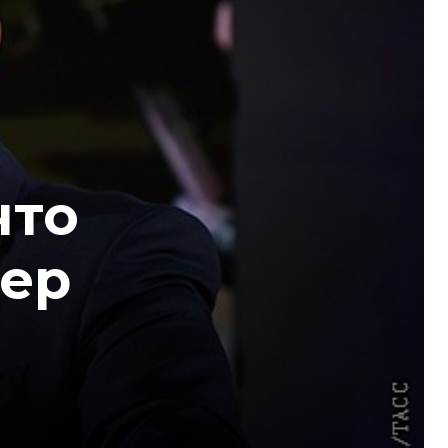
что
дер