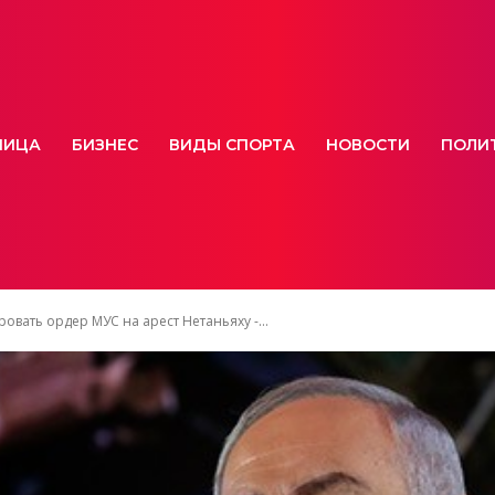
НИЦА
БИЗНЕС
ВИДЫ СПОРТА
НОВОСТИ
ПОЛИ
овать ордер МУС на арест Нетаньяху -...