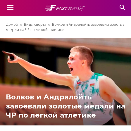
Домой
Виды спорта
Волков и Андралойть завоевали золотые
медали на ЧР по легкой атлетике
Волков и Андралойть
завоевали золотые медали на
ЧР по легкой атлетике