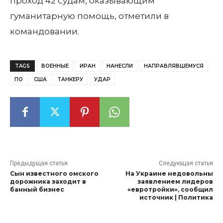
проход 42 судам, оказывающим
гуманитарную помощь, отметили в
командовании.
TAGS
ВОЕННЫЕ
ИРАН
НАНЕСЛИ
НАПРАВЛЯВШЕМУСЯ
ПО
США
ТАНКЕРУ
УДАР
Предыдущая статья
Следующая статья
Сын известного омского
На Украине недовольны
дорожника заходит в
заявлением лидеров
банный бизнес
«евротройки», сообщил
источник | Политика